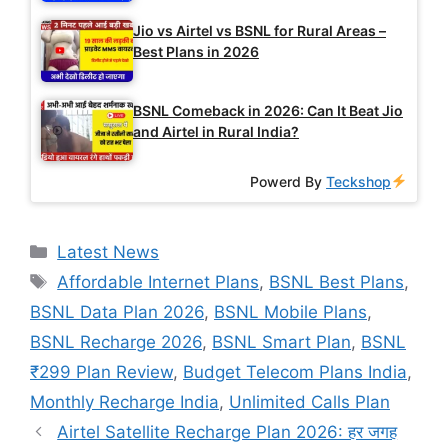
Jio vs Airtel vs BSNL for Rural Areas –
Best Plans in 2026
BSNL Comeback in 2026: Can It Beat Jio
and Airtel in Rural India?
Powerd By
Teckshop
Categories
Latest News
Tags
Affordable Internet Plans
,
BSNL Best Plans
,
BSNL Data Plan 2026
,
BSNL Mobile Plans
,
BSNL Recharge 2026
,
BSNL Smart Plan
,
BSNL
₹299 Plan Review
,
Budget Telecom Plans India
,
Monthly Recharge India
,
Unlimited Calls Plan
Airtel Satellite Recharge Plan 2026: हर जगह