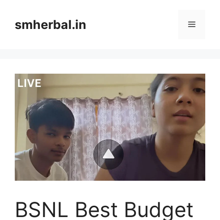
Skip
to
smherbal.in
Menu
content
BSNL Best Budget