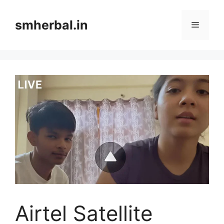
Skip
to
smherbal.in
Menu
content
Airtel Satellite