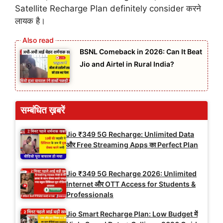
Satellite Recharge Plan definitely consider करने
लायक है।
BSNL Comeback in 2026: Can It Beat
Jio and Airtel in Rural India?
सम्बंधित ख़बरें
Jio ₹349 5G Recharge: Unlimited Data
और Free Streaming Apps का Perfect Plan
Jio ₹349 5G Recharge 2026: Unlimited
Internet और OTT Access for Students &
Professionals
Jio Smart Recharge Plan: Low Budget में