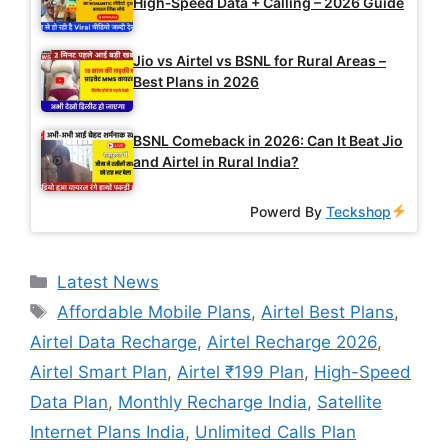
High‑Speed Data + Calling – 2026 Guide
Jio vs Airtel vs BSNL for Rural Areas –
Best Plans in 2026
BSNL Comeback in 2026: Can It Beat Jio
and Airtel in Rural India?
Powerd By
Teckshop
Categories
Latest News
Tags
Affordable Mobile Plans
,
Airtel Best Plans
,
Airtel Data Recharge
,
Airtel Recharge 2026
,
Airtel Smart Plan
,
Airtel ₹199 Plan
,
High-Speed
Data Plan
,
Monthly Recharge India
,
Satellite
Internet Plans India
,
Unlimited Calls Plan