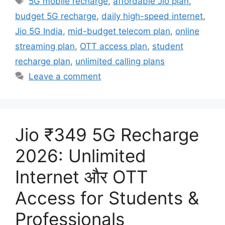
5G mobile recharge
,
affordable Jio plan
,
budget 5G recharge
,
daily high-speed internet
,
Jio 5G India
,
mid-budget telecom plan
,
online
streaming plan
,
OTT access plan
,
student
recharge plan
,
unlimited calling plans
Leave a comment
Jio ₹349 5G Recharge
2026: Unlimited
Internet और OTT
Access for Students &
Professionals