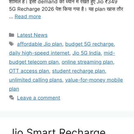
शामिल हैं। इसी demand को ध्यान में रखते हुए Jio ₹349
5G Recharge 2026 पेश किया गया है। यह plan खास तौर
…
Read more
Categories
Latest News
Tags
affordable Jio plan
,
budget 5G recharge
,
daily high-speed internet
,
Jio 5G India
,
mid-
budget telecom plan
,
online streaming plan
,
OTT access plan
,
student recharge plan
,
unlimited calling plans
,
value-for-money mobile
plan
Leave a comment
Jio Smart Recharge