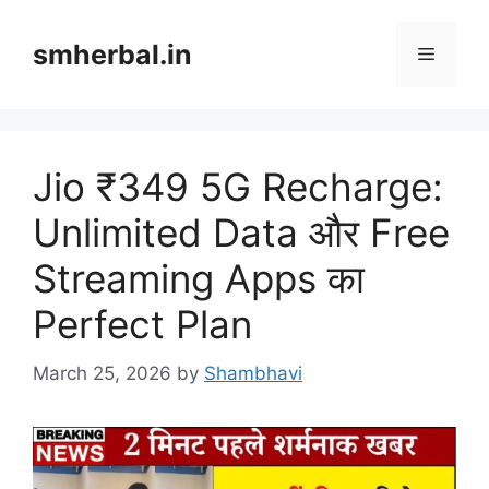
Skip
to
smherbal.in
Menu
content
Jio ₹349 5G Recharge:
Unlimited Data और Free
Streaming Apps का
Perfect Plan
March 25, 2026
by
Shambhavi