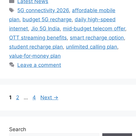
Latest News
Tags
5G connectivity 2026
,
affordable mobile
plan
,
budget 5G recharge
,
daily high-speed
internet
,
Jio 5G India
,
mid‑budget telecom offer
,
OTT streaming benefits
,
smart recharge option
,
student recharge plan
,
unlimited calling plan
,
value‑for‑money plan
Leave a comment
Page
Page
Page
1
2
…
4
Next
→
Search