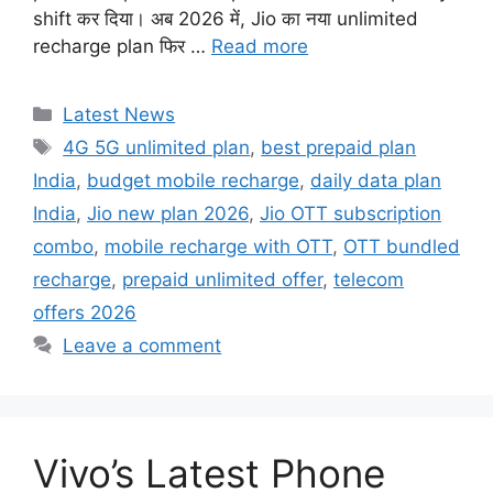
shift कर दिया। अब 2026 में, Jio का नया unlimited
recharge plan फिर …
Read more
Categories
Latest News
Tags
4G 5G unlimited plan
,
best prepaid plan
India
,
budget mobile recharge
,
daily data plan
India
,
Jio new plan 2026
,
Jio OTT subscription
combo
,
mobile recharge with OTT
,
OTT bundled
recharge
,
prepaid unlimited offer
,
telecom
offers 2026
Leave a comment
Vivo’s Latest Phone