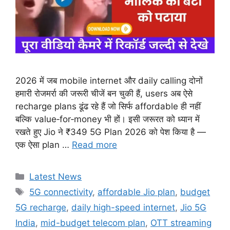
2026 में जब mobile internet और daily calling दोनों
हमारी रोजमर्रा की जरूरी चीजें बन चुकी हैं, users अब ऐसे
recharge plans ढूंढ रहे हैं जो सिर्फ affordable ही नहीं
बल्कि value‑for‑money भी हों। इसी जरूरत को ध्यान में
रखते हुए Jio ने ₹349 5G Plan 2026 को पेश किया है —
एक ऐसा plan …
Read more
Categories
Latest News
Tags
5G connectivity
,
affordable Jio plan
,
budget
5G recharge
,
daily high-speed internet
,
Jio 5G
India
,
mid-budget telecom plan
,
OTT streaming