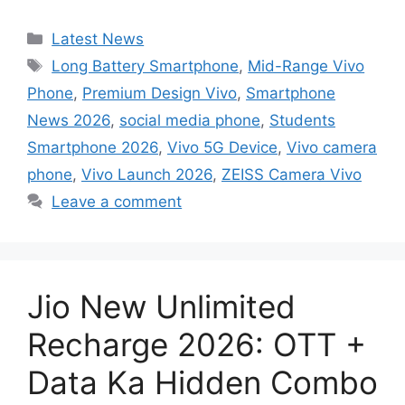
Categories
Latest News
Tags
Long Battery Smartphone
,
Mid-Range Vivo
Phone
,
Premium Design Vivo
,
Smartphone
News 2026
,
social media phone
,
Students
Smartphone 2026
,
Vivo 5G Device
,
Vivo camera
phone
,
Vivo Launch 2026
,
ZEISS Camera Vivo
Leave a comment
Jio New Unlimited
Recharge 2026: OTT +
Data Ka Hidden Combo