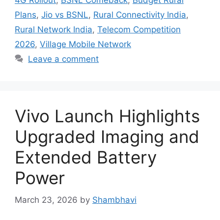
4G Rollout
,
BSNL Comeback
,
Budget Rural
Plans
,
Jio vs BSNL
,
Rural Connectivity India
,
Rural Network India
,
Telecom Competition
2026
,
Village Mobile Network
Leave a comment
Vivo Launch Highlights
Upgraded Imaging and
Extended Battery
Power
March 23, 2026
by
Shambhavi