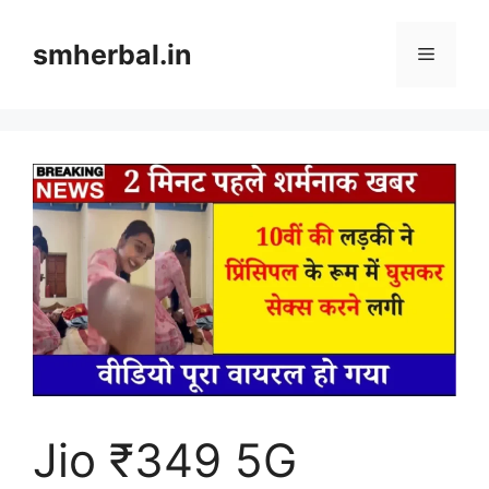
Skip
to
smherbal.in
Menu
content
Jio ₹349 5G