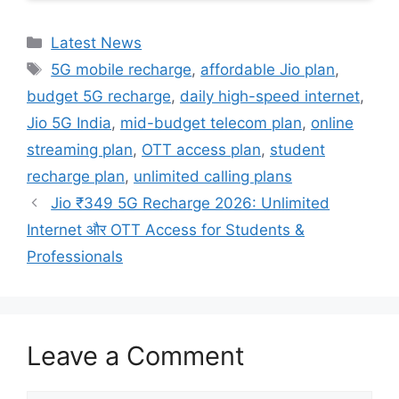
Categories
Latest News
Tags
5G mobile recharge
,
affordable Jio plan
,
budget 5G recharge
,
daily high-speed internet
,
Jio 5G India
,
mid-budget telecom plan
,
online
streaming plan
,
OTT access plan
,
student
recharge plan
,
unlimited calling plans
Jio ₹349 5G Recharge 2026: Unlimited
Internet और OTT Access for Students &
Professionals
Leave a Comment