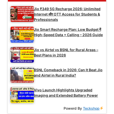
Jio ₹349 5G Recharge 2026: Unlimited
Internet और OTT Access for Students &
Professionals
Jio Smart Recharge Plan: Low Budget में
High‑Speed Data + Calling – 2026 Guide
Jio vs Airtel vs BSNL for Rural Areas –
Best Plans in 2026
BSNL Comeback in 2026: Can It Beat Jio
and Airtel in Rural India?
Vivo Launch Highlights Upgraded
Imaging and Extended Battery Power
Powerd By
Teckshop