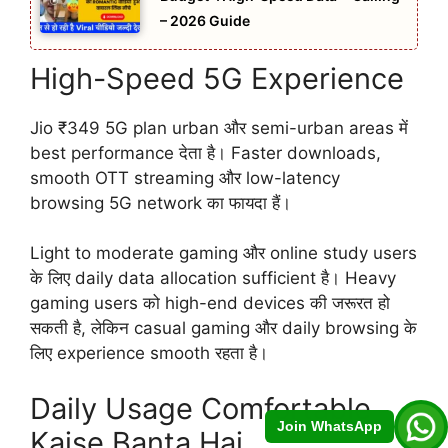
– 2026 Guide
High-Speed 5G Experience
Jio ₹349 5G plan urban और semi-urban areas में
best performance देता है। Faster downloads,
smooth OTT streaming और low-latency
browsing 5G network का फायदा हैं।
Light to moderate gaming और online study users
के लिए daily data allocation sufficient है। Heavy
gaming users को high-end devices की जरूरत हो
सकती है, लेकिन casual gaming और daily browsing के
लिए experience smooth रहता है।
Daily Usage Comfortable
Join WhatsApp
Kaise Banta Hai