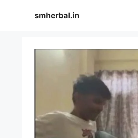
Skip
to
smherbal.in
content