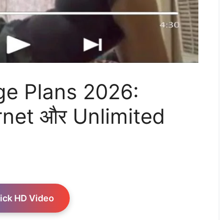
ge Plans 2026:
net और Unlimited
ick HD Video