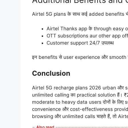
Airtel 5G plans के साथ कई added benefits भी म
Airtel Thanks app के through easy o
OTT subscriptions aur other app off
Customer support 24/7 उपलब्ध
इन benefits से user experience और smooth हो
Conclusion
Airtel 5G recharge plans 2026 urban और s
unlimited calling का practical solution हैं
moderate to heavy data users दोनों के लिए s
convenience और cost-effectiveness provide
browsing और unlimited calls चाहते हैं, तो Air