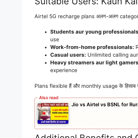
Suitable Users: Kaun Kai
Airtel 5G recharge plans अलग-अलग categories
Students aur young professionals
use
Work-from-home professionals:
R
Casual users:
Unlimited calling au
Heavy streamers aur light gamers
experience
Plans flexible हैं और monthly usage के हिसाब 
Jio vs Airtel vs BSNL for Ru
Additional Benefits and