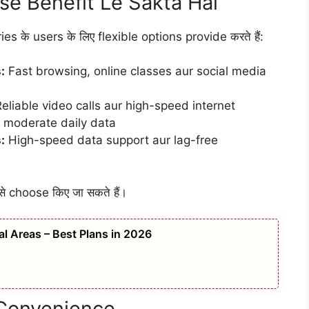
se Benefit Le Sakta Hai
 के users के लिए flexible options provide करते हैं:
:
Fast browsing, online classes aur social media
eliable video calls aur high-speed internet
r moderate daily data
:
High-speed data support aur lag-free
से choose किए जा सकते हैं।
ral Areas – Best Plans in 2026
 Convenience