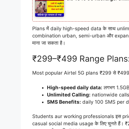
Plans में daily high-speed data के साथ unlimi
combination urban, semi-urban और expandin
माना जा सकता है।
₹299–₹499 Range Plans: 
Most popular Airtel 5G plans ₹299 से ₹499 pri
High-speed daily data:
लगभग 1.5GB
Unlimited Calling:
nationwide calls
SMS Benefits:
daily 100 SMS per 
Students aur working professionals इस pric
casual social media usage के लिए चुनते हैं। 