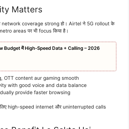
ity Matters
ब network coverage strong हो। Airtel ने 5G rollout के
etro areas पर भी focus किया है।
w Budget में High‑Speed Data + Calling – 2026
g, OTT content aur gaming smooth
ity with good voice and data balance
dually provide faster browsing
के लिए high-speed internet और uninterrupted calls