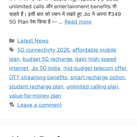
unlimited calls और entertainment benefits भी
चाहते हैं। इसी बात को ध्यान में रखते हुए Jio ने अपना ₹349
5G Plan पेश किया है — …
Read more
Categories
Latest News
Tags
5G connectivity 2026
,
affordable mobile
plan
,
budget 5G recharge
,
daily high-speed
internet
,
Jio 5G India
,
mid‑budget telecom offer
,
OTT streaming benefits
,
smart recharge option
,
student recharge plan
,
unlimited calling plan
,
value‑for‑money plan
Leave a comment