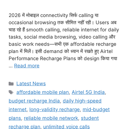
2026 में मोबाइल connectivity सिर्फ calling या
occasional browsing तक सीमित नहीं रही। Users अब
चाह रहे हैं smooth calling, reliable internet for daily
tasks, social media browsing, video calling और
basic work needs—सभी एक affordable recharge
plan में मिलें। इसी demand को ध्यान में रखते हुए Airtel
Performance Recharge Plans को design किया गया
…
Read more
Categories
Latest News
Tags
affordable mobile plan
,
Airtel 5G India
,
budget recharge India
,
daily high-speed
internet
,
long-validity recharge
,
mid‑budget
plans
,
reliable mobile network
,
student
recharge plan
,
unlimited voice calls