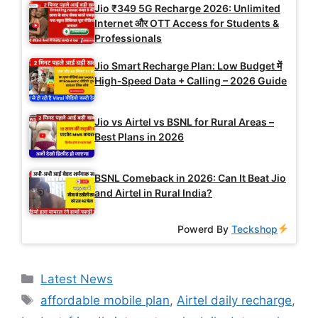
Jio ₹349 5G Recharge 2026: Unlimited
Internet और OTT Access for Students &
Professionals
Jio Smart Recharge Plan: Low Budget में
High‑Speed Data + Calling – 2026 Guide
Jio vs Airtel vs BSNL for Rural Areas –
Best Plans in 2026
BSNL Comeback in 2026: Can It Beat Jio
and Airtel in Rural India?
Powerd By
Teckshop
Categories
Latest News
Tags
affordable mobile plan
,
Airtel daily recharge
,