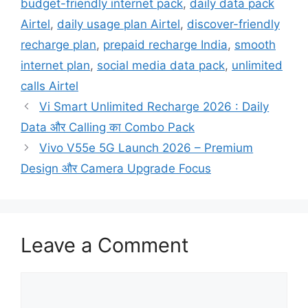
budget-friendly internet pack
,
daily data pack
Airtel
,
daily usage plan Airtel
,
discover-friendly
recharge plan
,
prepaid recharge India
,
smooth
internet plan
,
social media data pack
,
unlimited
calls Airtel
Vi Smart Unlimited Recharge 2026 : Daily
Data और Calling का Combo Pack
Vivo V55e 5G Launch 2026 – Premium
Design और Camera Upgrade Focus
Leave a Comment
Comment