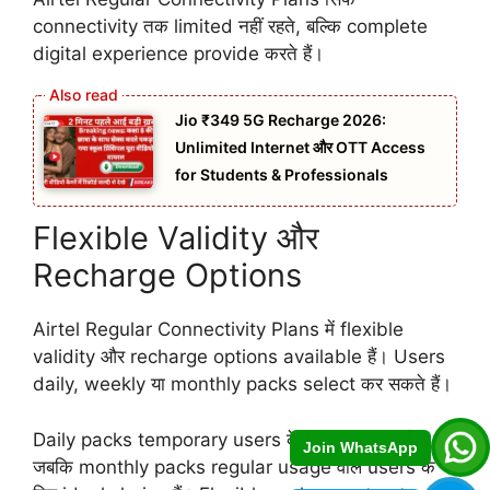
connectivity तक limited नहीं रहते, बल्कि complete
digital experience provide करते हैं।
Jio ₹349 5G Recharge 2026:
Unlimited Internet और OTT Access
for Students & Professionals
Flexible Validity और
Recharge Options
Airtel Regular Connectivity Plans में flexible
validity और recharge options available हैं। Users
daily, weekly या monthly packs select कर सकते हैं।
Daily packs temporary users के लिए perfect हैं,
Join WhatsApp
जबकि monthly packs regular usage वाले users के