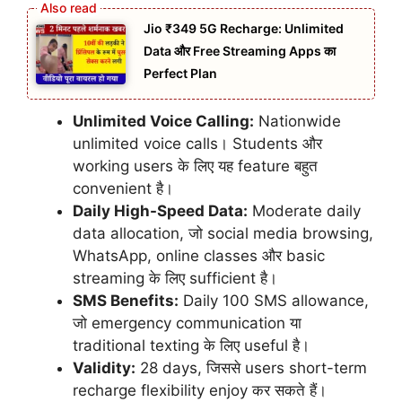
Jio ₹349 5G Recharge: Unlimited
Data और Free Streaming Apps का
Perfect Plan
Unlimited Voice Calling:
Nationwide
unlimited voice calls। Students और
working users के लिए यह feature बहुत
convenient है।
Daily High-Speed Data:
Moderate daily
data allocation, जो social media browsing,
WhatsApp, online classes और basic
streaming के लिए sufficient है।
SMS Benefits:
Daily 100 SMS allowance,
जो emergency communication या
traditional texting के लिए useful है।
Validity:
28 days, जिससे users short-term
recharge flexibility enjoy कर सकते हैं।