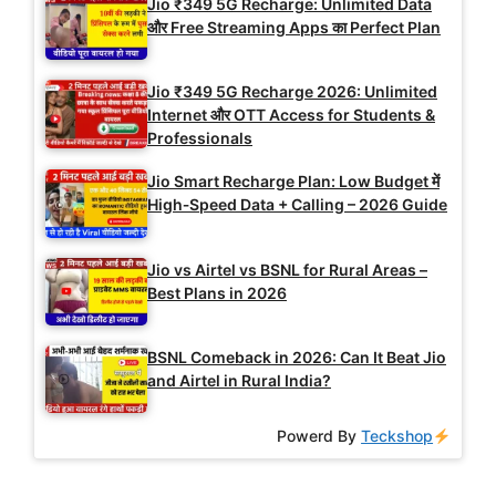
Jio ₹349 5G Recharge: Unlimited Data
और Free Streaming Apps का Perfect Plan
Jio ₹349 5G Recharge 2026: Unlimited
Internet और OTT Access for Students &
Professionals
Jio Smart Recharge Plan: Low Budget में
High‑Speed Data + Calling – 2026 Guide
Jio vs Airtel vs BSNL for Rural Areas –
Best Plans in 2026
BSNL Comeback in 2026: Can It Beat Jio
and Airtel in Rural India?
Powerd By
Teckshop