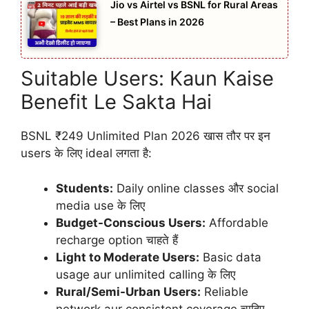
Jio vs Airtel vs BSNL for Rural Areas
– Best Plans in 2026
Suitable Users: Kaun Kaise
Benefit Le Sakta Hai
BSNL ₹249 Unlimited Plan 2026 खास तौर पर इन
users के लिए ideal लगता है:
Students:
Daily online classes और social
media use के लिए
Budget-Conscious Users:
Affordable
recharge option चाहते हैं
Light to Moderate Users:
Basic data
usage aur unlimited calling के लिए
Rural/Semi-Urban Users:
Reliable
network aur consistent coverage चाहिए