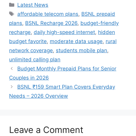
Categories
Latest News
Tags
affordable telecom plans
,
BSNL prepaid
plans
,
BSNL Recharge 2026
,
budget-friendly
recharge
,
daily high-speed internet
,
hidden
budget favorite
,
moderate data usage
,
rural
network coverage
,
students mobile plan
,
unlimited calling plan
Budget Monthly Prepaid Plans for Senior
Couples in 2026
BSNL ₹159 Smart Plan Covers Everyday
Needs – 2026 Overview
Leave a Comment