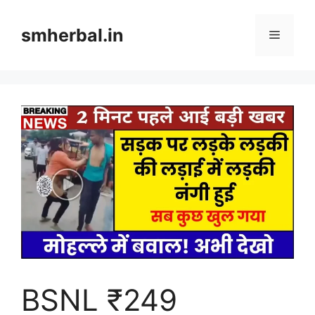
Skip
to
smherbal.in
Menu
content
BSNL ₹249