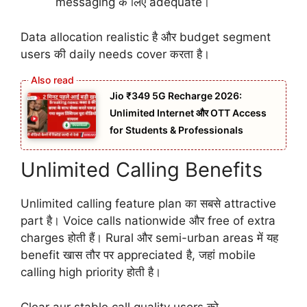
messaging के लिए adequate।
Data allocation realistic है और budget segment
users की daily needs cover करता है।
Jio ₹349 5G Recharge 2026:
Unlimited Internet और OTT Access
for Students & Professionals
Unlimited Calling Benefits
Unlimited calling feature plan का सबसे attractive
part है। Voice calls nationwide और free of extra
charges होती हैं। Rural और semi-urban areas में यह
benefit खास तौर पर appreciated है, जहां mobile
calling high priority होती है।
Clear aur stable call quality users को