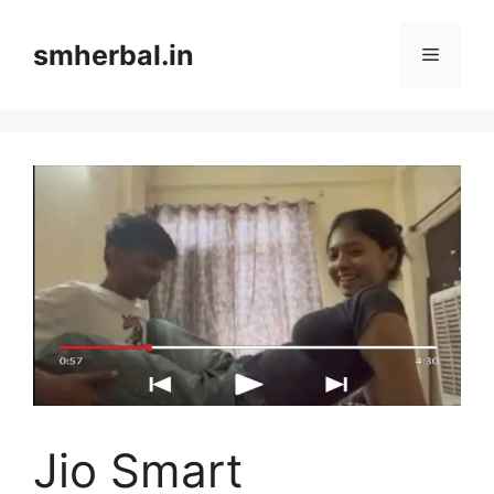
Skip
to
smherbal.in
Menu
content
Jio Smart