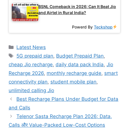
BSNL Comeback in 2026: Can It Beat Jio
and Airtel in Rural India?
Powerd By
Teckshop
Categories
Latest News
Tags
5G prepaid plan
,
Budget Prepaid Plan
,
cheap Jio recharge
,
daily data pack India
,
Jio
Recharge 2026
,
monthly recharge guide
,
smart
connectivity plan
,
student mobile plan
,
unlimited calling Jio
Best Recharge Plans Under Budget for Data
and Calls
Telenor Sasta Recharge Plan 2026: Data,
Calls और Value-Packed Low-Cost Options