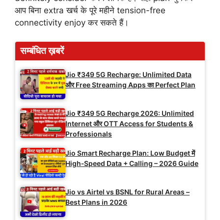
आप बिना extra खर्च के पूरे महीने tension-free
connectivity enjoy कर सकते हैं।
सम्बंधित ख़बरें
Jio ₹349 5G Recharge: Unlimited Data
और Free Streaming Apps का Perfect Plan
Jio ₹349 5G Recharge 2026: Unlimited
Internet और OTT Access for Students &
Professionals
Jio Smart Recharge Plan: Low Budget में
High‑Speed Data + Calling – 2026 Guide
Jio vs Airtel vs BSNL for Rural Areas –
Best Plans in 2026