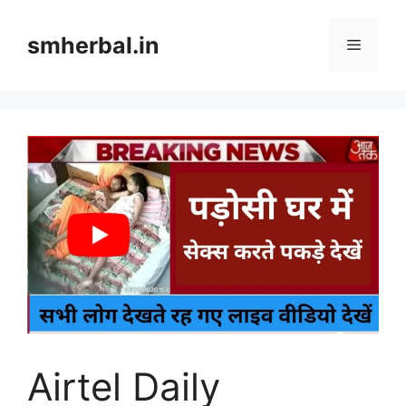
Skip
to
smherbal.in
Menu
content
Airtel Daily