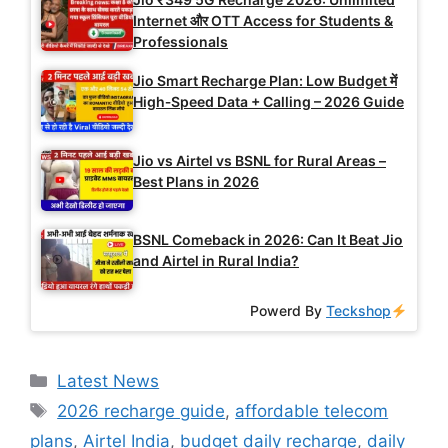
Internet और OTT Access for Students &
Professionals
Jio Smart Recharge Plan: Low Budget में
High‑Speed Data + Calling – 2026 Guide
Jio vs Airtel vs BSNL for Rural Areas –
Best Plans in 2026
BSNL Comeback in 2026: Can It Beat Jio
and Airtel in Rural India?
Powerd By
Teckshop
Categories
Latest News
Tags
2026 recharge guide
,
affordable telecom
plans
,
Airtel India
,
budget daily recharge
,
daily